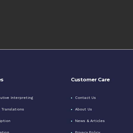
es
Customer Care
tive Interpreting
Contact Us
 Translations
About Us
iption
News & Articles
ation
Privacy Policy