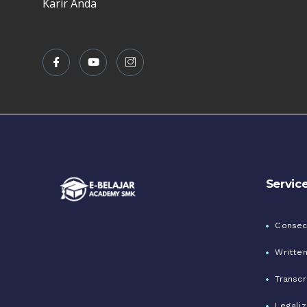
Karir Anda
Servic
Consecu
Written
Transcr
Legaliz