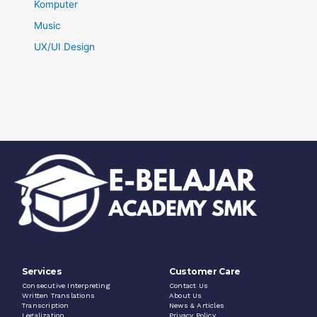
Komputer
Music
UX/UI Design
Services
Customer Care
Consecutive Interpreting
Contact Us
Written Translations
About Us
Transcription
News & Articles
Legalization
Privacy Policy