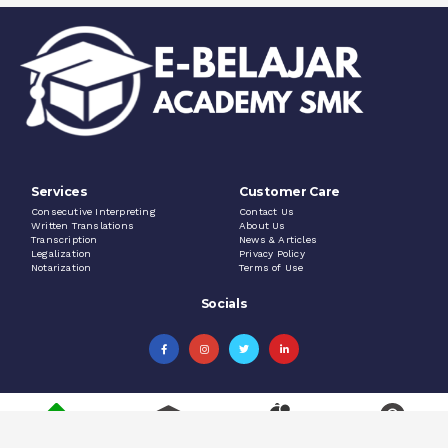
Services
Customer Care
Consecutive Interpreting
Contact Us
Written Translations
About Us
Transcription
News & Articles
Legalization
Privacy Policy
Notarization
Terms of Use
Socials
Home
Course
Blog
Akun