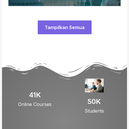
Tampilkan Semua
41
K
50
K
Online Courses
Students