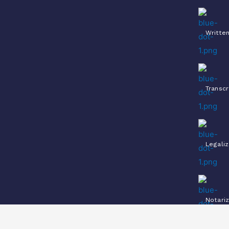
Written
Transcr
Legaliz
Notariz