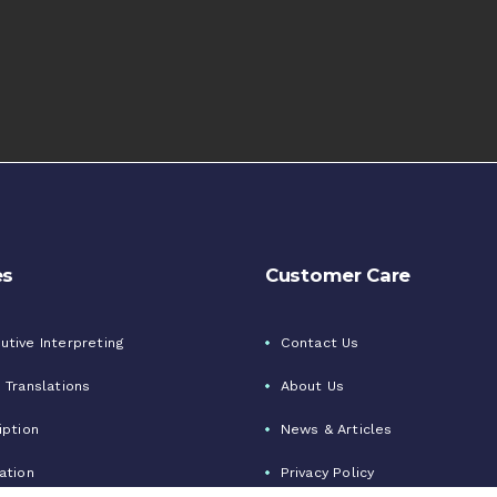
es
Customer Care
tive Interpreting
Contact Us
 Translations
About Us
iption
News & Articles
ation
Privacy Policy