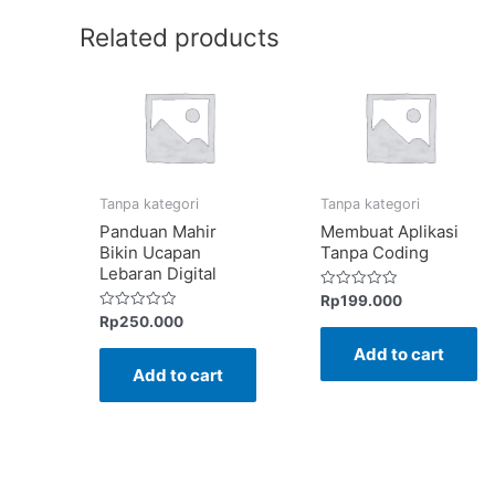
Related products
Tanpa kategori
Tanpa kategori
Panduan Mahir
Membuat Aplikasi
Bikin Ucapan
Tanpa Coding
Lebaran Digital
Rated
Rp
199.000
0
Rated
Rp
250.000
out
0
of
out
Add to cart
5
of
Add to cart
5