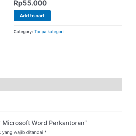
Rp
55.000
Add to cart
Category:
Tanpa kategori
jar Microsoft Word Perkantoran”
 yang wajib ditandai
*