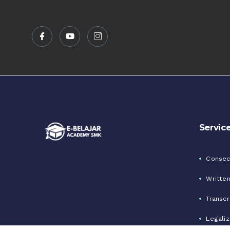
Servic
Consecu
Written
Transcr
Legaliz