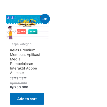
Sale!
Tanpa kategori
Kelas Premium
Membuat Aplikasi
Media
Pembelajaran
Interaktif Adobe
Animate
Rated
Rp
300.000
0
Rp
250.000
out
of
5
Add to cart